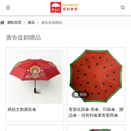
網站首頁
»
產品
»
廣告促銷贈品
廣告促銷贈品
視頻
媽祖文創廣告傘
客製化雨傘-雨傘、印刷傘、贈
品傘 – 找有利傘業客製雨傘就
對了