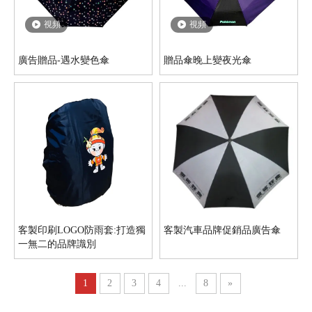
視頻
視頻
廣告贈品-遇水變色傘
贈品傘晚上變夜光傘
客製印刷LOGO防雨套:打造獨
客製汽車品牌促銷品廣告傘
一無二的品牌識別
1
2
3
4
...
8
»