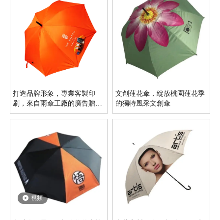
打造品牌形象，專業客製印
文創蓮花傘，綻放桃園蓮花季
刷，來自雨傘工廠的廣告贈品
的獨特風采文創傘
傘
視頻