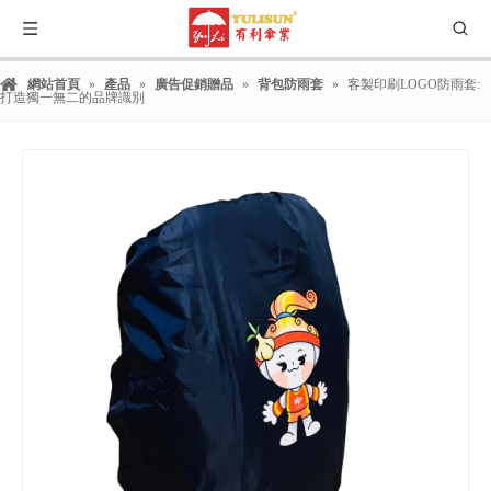
網站首頁
»
產品
»
廣告促銷贈品
»
背包防雨套
»
客製印刷LOGO防雨套:
打造獨一無二的品牌識別