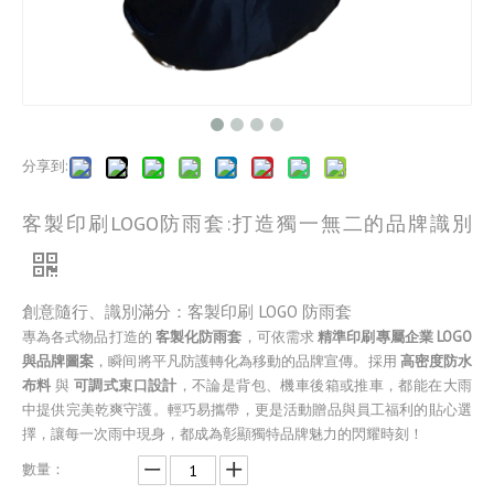
分享到:
客製印刷LOGO防雨套:打造獨一無二的品牌識別
創意隨行、識別滿分：客製印刷 LOGO 防雨套
專為各式物品打造的
客製化防雨套
，可依需求
精準印刷專屬企業 LOGO
與品牌圖案
，瞬间將平凡防護轉化為移動的品牌宣傳。採用
高密度防水
布料
與
可調式束口設計
，不論是背包、機車後箱或推車，都能在大雨
中提供完美乾爽守護。輕巧易攜帶，更是活動贈品與員工福利的貼心選
擇，讓每一次雨中現身，都成為彰顯獨特品牌魅力的閃耀時刻！
數量：