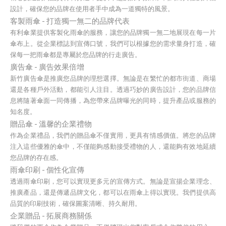
設計，確保您的品牌在使用者手中成為一道獨特的風景。
客製雨傘 - 打造獨一無二的品牌代表
有利傘業提供客製化雨傘的服務，讓您的品牌獨一無二地展現在每一片
傘布上。從企業標誌到宣傳口號，我們可以根據您的需求量身打造，確
保每一把雨傘都是專屬於您品牌的行走廣告。
廣告傘 - 廣告效果倍增
新竹廣告傘是推廣您品牌的理想選擇。無論是在繁忙的都市街道、商場
還是各種戶外活動，都能引人注目。透過巧妙的廣告設計，您的品牌信
息將隨著傘面一同傳播，為您帶來品牌曝光的同時，提升產品或服務的
知名度。
贈品傘 - 溫馨的企業禮物
作為企業禮品，我們的贈品傘不僅實用，更具有情感價值。將您的品牌
注入這些優雅的傘中，不僅能夠感動接受禮物的人，還能夠有效地延續
您品牌的存在感。
雨傘印刷 - 個性化宣傳
透過雨傘印刷，您可以實現更多元的宣傳方式。無論是宣揚企業理念、
推廣產品，還是傳遞品牌文化，都可以在雨傘上得以實現。我們提供高
品質的印刷技術，確保圖案清晰、持久耐用。
企業贈品 - 拓展商務關係