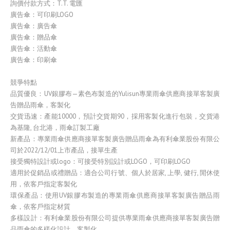
詢價付款方式：T.T. 電匯
廣告傘：可印刷LOGO
廣告傘：廣告傘
廣告傘：贈品傘
廣告傘：活動傘
廣告傘：印刷傘
競爭特點
品質優良：UV銀膠布—素色布製造的Yulisun專業雨傘供應商接單客製廣
告贈品雨傘，客製化
交貨迅速：產能10000，預計交貨期90，採用客製化進行包裝，交貨港
為基隆, 台北港，雨傘訂製工廠
新產品：專業雨傘供應商接單客製廣告贈品雨傘為有利傘業股份有限公
司於2022/12/01上市產品，接單生產
接受獨特設計或logo：可接受特別設計或LOGO，可印刷LOGO
適用於促銷品或禮贈品：適合公司行號、個人於居家, 上學, 健行, 閒休使
用，依客戶指定客製化
環保產品：使用UV銀膠布製造的專業雨傘供應商接單客製廣告贈品雨
傘，依客戶指定材質
多樣設計：有利傘業股份有限公司提供專業雨傘供應商接單客製廣告贈
品雨傘的多樣化設計，客製化