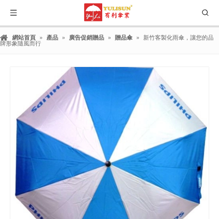
網站首頁
»
產品
»
廣告促銷贈品
»
贈品傘
»
新竹客製化雨傘，讓您的品
牌形象隨風而行