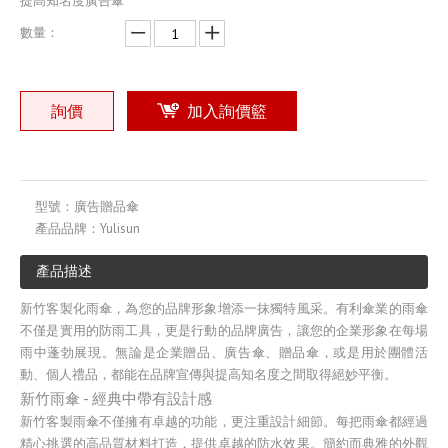
提高知名度廣告傘
數量：
詢價
加入詢價籃
型號：
廣告贈品傘
產品品牌：
Yulisun
產品描述
新竹客製化雨傘，為您的品牌形象增添一抹獨特風采。有利傘業的雨傘
不僅是實用的防雨工具，更是行動的品牌廣告，讓您的企業形象在每場
雨中蓬勃展現。無論是企業贈品、廣告傘、贈品傘，或是用於團體活
動、個人禮品，都能在品牌宣傳與提高知名度之間取得絕妙平衡。
新竹雨傘 - 經典中帶有設計感
新竹客製雨傘不僅擁有卓越的功能，更注重設計細節。每把雨傘都經過
精心挑選的高品質材料打造，提供卓越的防水效果。簡約而典雅的外觀