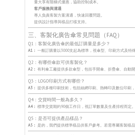
量大享有階梯式優惠，協助控制成本。
客戶服務與溝通
專人負責客製方案溝通，快速回覆問題。
提供設計指導與樣品打樣支持。
三、客製化廣告傘常見問題（FAQ）
Q1：客製化廣告傘的最低訂購量是多少？
A1：
一般訂購量以3000支起為標準，視傘型、印刷方式及
Q2：有哪些傘款可供客製化？
A2：
有利傘工廠提供多款傘型，包括手開傘、折疊傘、自動開
Q3：LOGO印刷方式有哪些？
A3：
提供多種印刷技術，包括絲網印刷、熱轉印及數位印刷，
Q4：交貨時間一般為多久？
A4：
標準交貨期約90個工作日，視訂單數量及生產排程而定
Q5：是否可提供產品樣品？
A5：
是的，我們提供標準樣品供客戶參考。若需專屬客製樣品