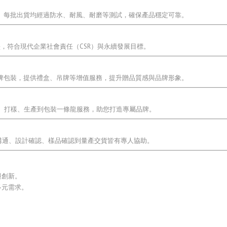
準。每批出貨均經過防水、耐風、耐磨等測試，確保產品穩定可靠。
，符合現代企業社會責任（CSR）與永續發展目標。
品牌包裝，提供禮盒、吊牌等增值服務，提升贈品質感與品牌形象。
發、打樣、生產到包裝一條龍服務，助您打造專屬品牌。
求溝通、設計確認、樣品確認到量產交貨皆有專人協助。
與創新。
多元需求。
。