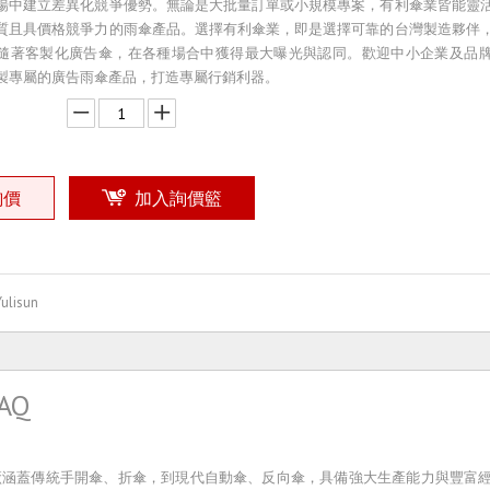
場中建立差異化競爭優勢。無論是大批量訂單或小規模專案，有利傘業皆能靈
質且具價格競爭力的雨傘產品。選擇有利傘業，即是選擇可靠的台灣製造夥伴
隨著客製化廣告傘，在各種場合中獲得最大曝光與認同。歡迎中小企業及品
製專屬的廣告雨傘產品，打造專屬行銷利器。
詢價
加入詢價籃
Yulisun
AQ
廠涵蓋傳統手開傘、折傘，到現代自動傘、反向傘，具備強大生產能力與豐富