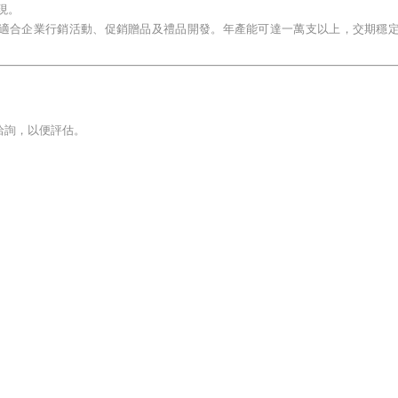
現。
計，適合企業行銷活動、促銷贈品及禮品開發。年產能可達一萬支以上，交期穩
洽詢，以便評估。