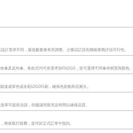
特殊設計需求不同，最低數量會有所調整。少量試訂請先聯絡業務評估可行性。
收傘及反向傘。各款式均可依需求加印LOGO，並可選擇不同傘布材質與顏色
能達成單色或全彩LOGO印刷，確保色彩飽和且耐久。
。急單可提前洽談，但建議預留充足時間以確保品質。
，將收取打樣費，並可於正式訂單中抵扣。