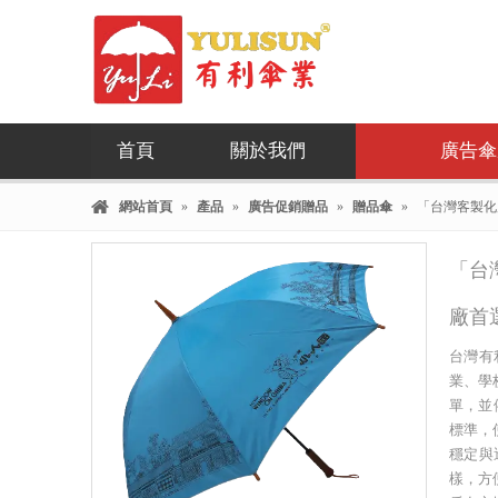
首頁
關於我們
廣告傘
網站首頁
»
產品
»
廣告促銷贈品
»
贈品傘
»
「台灣客製化
「台
廠首
台灣有
業、學
單，並
標準，
穩定與
樣，方