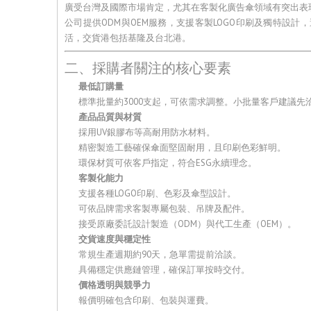
廣受台灣及國際市場肯定，尤其在客製化廣告傘領域有突出表
公司提供ODM與OEM服務，支援客製LOGO印刷及獨特設
活，交貨港包括基隆及台北港。
二、採購者關注的核心要素
最低訂購量
標準批量約3000支起，可依需求調整。小批量客戶建議先
產品品質與材質
採用UV銀膠布等高耐用防水材料。
精密製造工藝確保傘面堅固耐用，且印刷色彩鮮明。
環保材質可依客戶指定，符合ESG永續理念。
客製化能力
支援各種LOGO印刷、色彩及傘型設計。
可依品牌需求客製專屬包裝、吊牌及配件。
接受原廠委託設計製造（ODM）與代工生產（OEM）。
交貨速度與穩定性
常規生產週期約90天，急單需提前洽談。
具備穩定供應鏈管理，確保訂單按時交付。
價格透明與競爭力
報價明確包含印刷、包裝與運費。