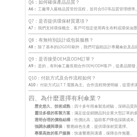
Q6：如何確保產品品質？
A6：
工廠導入嚴格品質管控流程，並符合ISO等品質管理標
Q7：是否提供環保材質選項？
A7：
我們支持環保概念，客戶可指定使用再生布料或環保油墨
Q8：有無特別設計或包裝服務？
A8：
除了基本的LOGO印刷外，我們可協助設計專屬傘款及
Q9：是否接受OEM及ODM訂單？
A9：
是的，有利傘工廠長期合作OEM/ODM客戶，從產品開
Q10：付款方式及合作流程如何？
A10：
付款方式以T.T.電匯為主。合作流程簡便明確，從需
四、為什麼選擇有利傘業？
歷史悠久、技術成熟
：四十多年雨傘製造經驗，深耕品質
靈活多樣的客製方案
：滿足從促銷贈品到企業大型訂單的
透明合理的價格結構
：性價比高，協助客戶降低採購成本
強調永續與環保
：響應綠色生產，提供環保材質選擇。
專業高效的客戶服務
：快速響應與溝通，保障合作無憂。