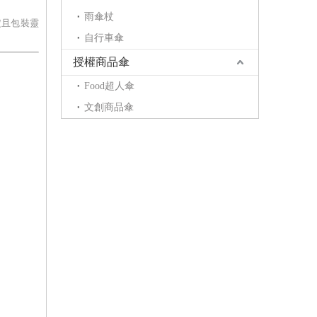
雨傘杖
定且包裝靈
自行車傘
授權商品傘
Food超人傘
文創商品傘