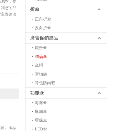
活應對，提
，讓您的品
折傘
牌主聯絡洽
正向折傘
反向折傘
廣告促銷贈品
廣告傘
贈品傘
傘帽
購物袋
背包防雨套
功能傘
海灘傘
庭園傘
環保傘
經驗。產品
LED傘