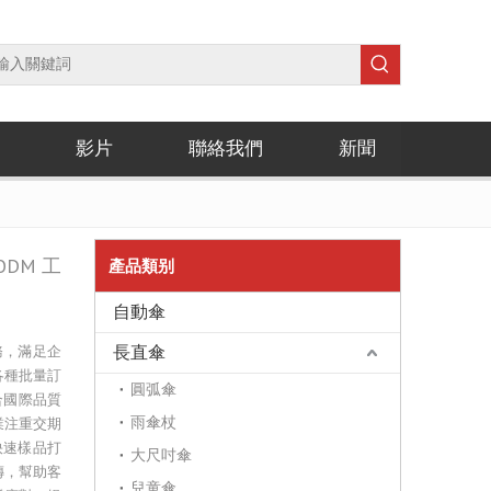
例
影片
聯絡我們
新聞
DM 工
產品類别
自動傘
務，滿足企
長直傘
各種批量訂
圓弧傘
合國際品質
業注重交期
雨傘杖
快速樣品打
大尺吋傘
傳，幫助客
兒童傘