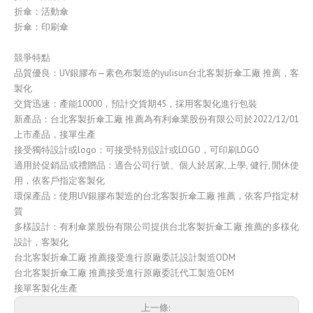
折傘：活動傘
折傘：印刷傘
競爭特點
品質優良：UV銀膠布—素色布製造的yulisun台北客製折傘工廠 推薦，客
製化
交貨迅速：產能10000，預計交貨期45，採用客製化進行包裝
新產品：台北客製折傘工廠 推薦為有利傘業股份有限公司於2022/12/01
上市產品，接單生產
接受獨特設計或logo：可接受特別設計或LOGO，可印刷LOGO
適用於促銷品或禮贈品：適合公司行號、個人於居家, 上學, 健行, 閒休使
用，依客戶指定客製化
環保產品：使用UV銀膠布製造的台北客製折傘工廠 推薦，依客戶指定材
質
多樣設計：有利傘業股份有限公司提供台北客製折傘工廠 推薦的多樣化
設計，客製化
台北客製折傘工廠 推薦接受進行原廠委託設計製造ODM
台北客製折傘工廠 推薦接受進行原廠委託代工製造OEM
接單客製化生產
上一條: