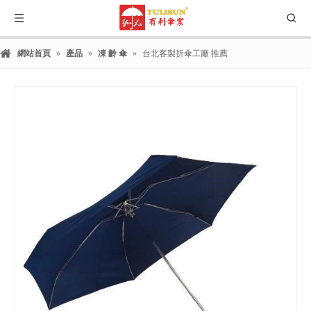
網站首頁
»
產品
»
凍 齡 傘
»
台北客製折傘工廠 推薦