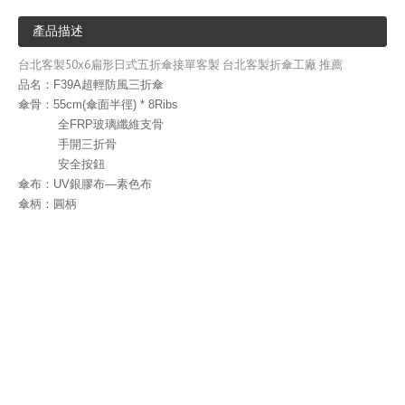
產品描述
台北客製50x6扁形日式五折傘接單客製 台北客製折傘工廠 推薦
品名：F39A超輕防風三折傘
傘骨：55cm(傘面半徑) * 8Ribs
全FRP玻璃纖維支骨
手開三折骨
安全按鈕
傘布：UV銀膠布—素色布
傘柄：圓柄