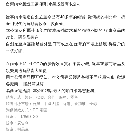
台灣雨傘製造工廠-有利傘業股份有限公司
從事雨傘製造自創立至今已有40多年的經驗, 從傳統的手開傘、折
傘到現代的自動開收
傘、反向傘。
本公司及所屬生產部門皆本著精益求精的精神不斷的 從事商品的
改良、研
發及製造,
自創始至今無論是國外進口商或是在台灣的市場上皆獲 得客戶的
ㄧ致好評。
在雨傘上印上LOGO的廣告效果實在不容小覷, 近年來廠商贈品及
娛樂周邊商品皆大量使
用本公司商品即可得知。本公司專業製造各種不同的廣告傘, 歡迎
各廠商、 贈品商及貿
易商來電洽詢, 本公司將以最大的熱忱來為您服務。
銷售方式：製造、批發、合作、服務、零售
銷售目標市場：台灣、中國大陸、香港、新加坡、全球
詢價付款方式：T.T. 電匯
折傘：可印刷LOGO
折傘：廣告傘
折傘：贈品傘